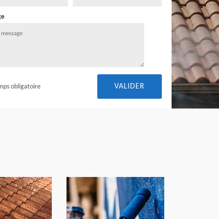
ge
mps obligatoire