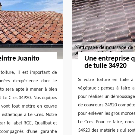
intre Juanito
Une entreprise 
de tuile 34920
oiture, il est important de
Si votre toiture en tuile 
nnées d’expérience dans le
végétaux ; pensez à faire a
ito sera apte à mener à bien
pour réaliser un démoussage 
 à Le Cres 34920. Nos équipes
de couvreurs 34920 compéten
t vont tout mettre en œuvre
pour enlever les gros morcea
t esthétique à Le Cres. Notre
Le Cres. Pour ce faire, nous
 par le label RGE, Qualibat et
34920 des matériels qui sont 
accompagnés d’une garantie