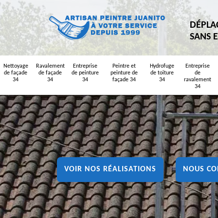
DÉPLA
SANS 
Nettoyage
Ravalement
Entreprise
Peintre et
Hydrofuge
Entreprise
de façade
de façade
de peinture
peinture de
de toiture
de
34
34
34
façade 34
34
ravalement
34
VOIR NOS RÉALISATIONS
NOUS CO