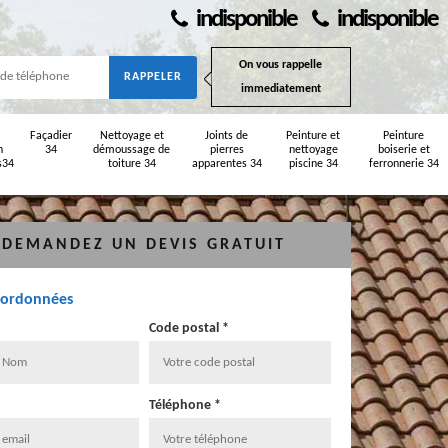
indisponible
indisponible
On vous rappelle
immediatement
Façadier
Nettoyage et
Joints de
Peinture et
Peinture
n
34
démoussage de
pierres
nettoyage
boiserie et
s34
toiture 34
apparentes 34
piscine 34
ferronnerie 34
DEMANDEZ UN DEVIS GRATUIT
oordonnées
Code postal *
Téléphone *