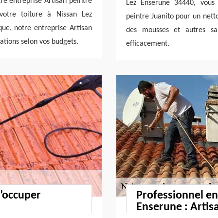
re entreprise Artisan peintre
Lez Enserune 34440, vous 
votre toiture à Nissan Lez
peintre Juanito pour un nett
que, notre entreprise Artisan
des mousses et autres sal
ations selon vos budgets.
efficacement.
s’occuper
Professionnel en
Enserune : Artis