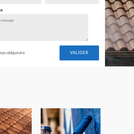
ge
mps obligatoire