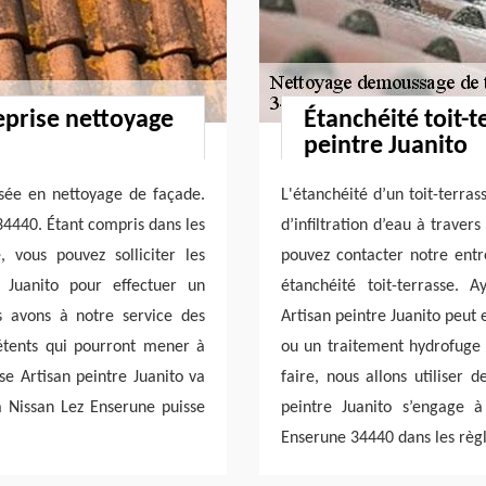
reprise nettoyage
Étanchéité toit-
peintre Juanito
lisée en nettoyage de façade.
L'étanchéité d’un toit-terra
34440. Étant compris dans les
d’infiltration d’eau à traver
 vous pouvez solliciter les
pouvez contacter notre entre
e Juanito pour effectuer un
étanchéité toit-terrasse. 
 avons à notre service des
Artisan peintre Juanito peut 
étents qui pourront mener à
ou un traitement hydrofuge f
ise Artisan peintre Juanito va
faire, nous allons utiliser 
 Nissan Lez Enserune puisse
peintre Juanito s’engage à
Enserune 34440 dans les règle