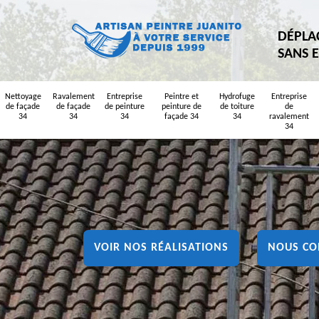
DÉPLA
SANS 
Nettoyage
Ravalement
Entreprise
Peintre et
Hydrofuge
Entreprise
de façade
de façade
de peinture
peinture de
de toiture
de
34
34
34
façade 34
34
ravalement
34
VOIR NOS RÉALISATIONS
NOUS CO