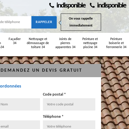
indisponible
indisponible
On vous rappelle
immediatement
Façadier
Nettoyage et
Joints de
Peinture et
Peinture
n
34
démoussage de
pierres
nettoyage
boiserie et
s34
toiture 34
apparentes 34
piscine 34
ferronnerie 34
DEMANDEZ UN DEVIS GRATUIT
oordonnées
Code postal *
Téléphone *