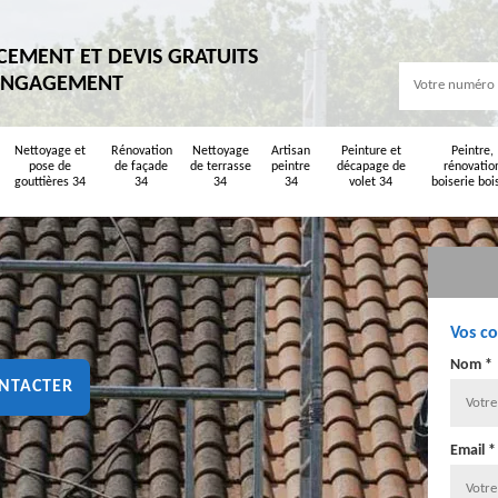
CEMENT ET DEVIS GRATUITS
ENGAGEMENT
Nettoyage et
Rénovation
Nettoyage
Artisan
Peinture et
Peintre,
pose de
de façade
de terrasse
peintre
décapage de
rénovatio
gouttières 34
34
34
34
volet 34
boiserie boi
Vos c
Nom *
NTACTER
Email *