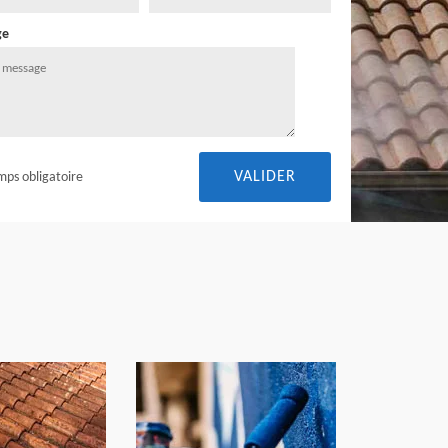
ge
mps obligatoire