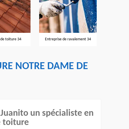
Nettoyage et pose de gouttières
se de ravalement 34
Réno
34
URE NOTRE DAME DE
 Juanito un spécialiste en
toiture