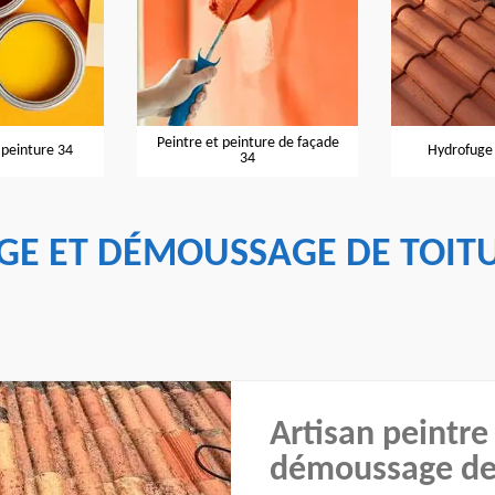
 peinture de façade
Hydrofuge de toiture 34
Entrepri
34
GE ET DÉMOUSSAGE DE TOIT
Artisan peintre
démoussage de 