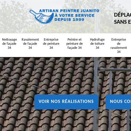
DÉPLA
SANS 
Nettoyage
Ravalement
Entreprise
Peintre et
Hydrofuge
Entreprise
de façade
de façade
de peinture
peinture de
de toiture
de
34
34
34
façade 34
34
ravalement
34
VOIR NOS RÉALISATIONS
NOUS CO