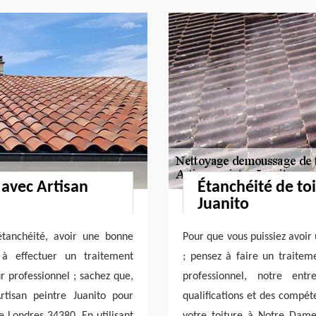
 avec Artisan
Étanchéité de to
Juanito
étanchéité, avoir une bonne
Pour que vous puissiez avoir 
 à effectuer un traitement
; pensez à faire un traitem
r professionnel ; sachez que,
professionnel, notre entr
tisan peintre Juanito pour
qualifications et des compét
 Londres 34380. En utilisant
votre toiture à Notre Dam