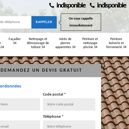
indisponible
indisponible
On vous rappelle
immediatement
Façadier
Nettoyage et
Joints de
Peinture et
Peinture
n
34
démoussage de
pierres
nettoyage
boiserie et
s34
toiture 34
apparentes 34
piscine 34
ferronnerie 34
DEMANDEZ UN DEVIS GRATUIT
oordonnées
Code postal *
Téléphone *