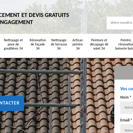
CEMENT ET DEVIS GRATUITS
ENGAGEMENT
Nettoyage et
Rénovation
Nettoyage
Artisan
Peinture et
Peintre,
pose de
de façade
de terrasse
peintre
décapage de
rénovatio
gouttières 34
34
34
34
volet 34
boiserie boi
Vos c
Nom *
NTACTER
Email *