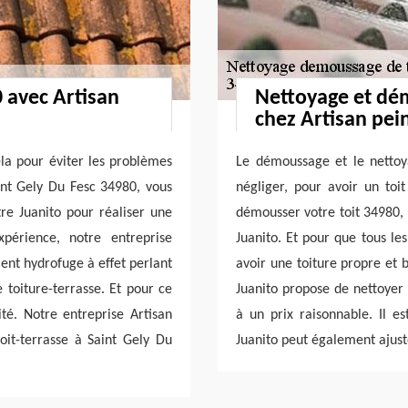
0 avec Artisan
Nettoyage et dé
chez Artisan pei
ela pour éviter les problèmes
Le démoussage et le nettoy
Saint Gely Du Fesc 34980, vous
négliger, pour avoir un toi
tre Juanito pour réaliser une
démousser votre toit 34980, p
xpérience, notre entreprise
Juanito. Et pour que tous le
ment hydrofuge à effet perlant
avoir une toiture propre et 
 toiture-terrasse. Et pour ce
Juanito propose de nettoyer 
ité. Notre entreprise Artisan
à un prix raisonnable. Il es
toit-terrasse à Saint Gely Du
Juanito peut également ajust