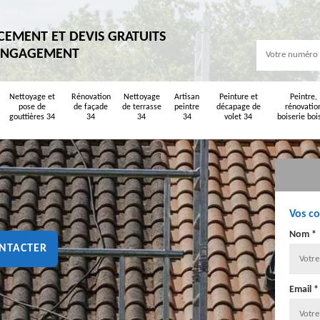
CEMENT ET DEVIS GRATUITS
ENGAGEMENT
Nettoyage et
Rénovation
Nettoyage
Artisan
Peinture et
Peintre,
pose de
de façade
de terrasse
peintre
décapage de
rénovatio
gouttières 34
34
34
34
volet 34
boiserie boi
Vos c
Nom *
NTACTER
Email *