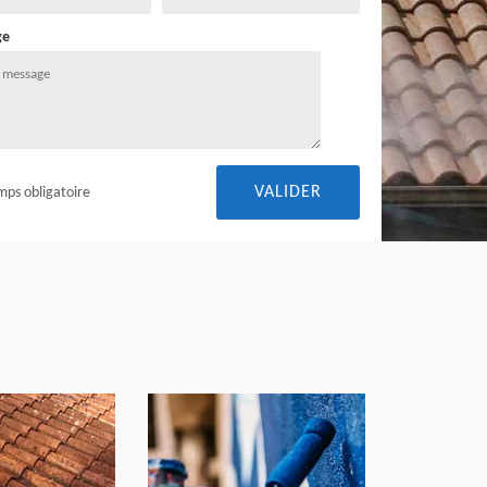
ge
mps obligatoire