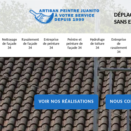
DÉPLA
SANS 
Nettoyage
Ravalement
Entreprise
Peintre et
Hydrofuge
Entreprise
de façade
de façade
de peinture
peinture de
de toiture
de
34
34
34
façade 34
34
ravalement
34
VOIR NOS RÉALISATIONS
NOUS CO