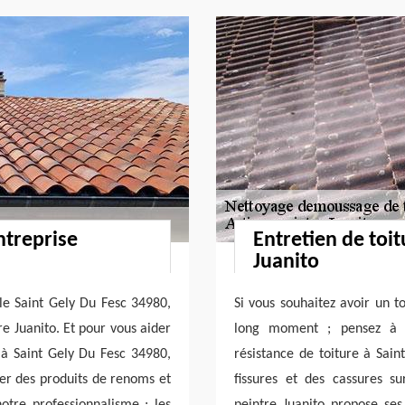
ntreprise
Entretien de toit
Juanito
le Saint Gely Du Fesc 34980,
Si vous souhaitez avoir un t
re Juanito. Et pour vous aider
long moment ; pensez à l
t à Saint Gely Du Fesc 34980,
résistance de toiture à Sain
iser des produits de renoms et
fissures et des cassures su
otre professionnalisme ; les
peintre Juanito propose ses 