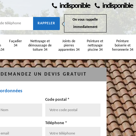
indisponible
indisponible
On vous rappelle
immediatement
Façadier
Nettoyage et
Joints de
Peinture et
Peinture
n
34
démoussage de
pierres
nettoyage
boiserie et
s34
toiture 34
apparentes 34
piscine 34
ferronnerie 34
DEMANDEZ UN DEVIS GRATUIT
oordonnées
Code postal *
Téléphone *