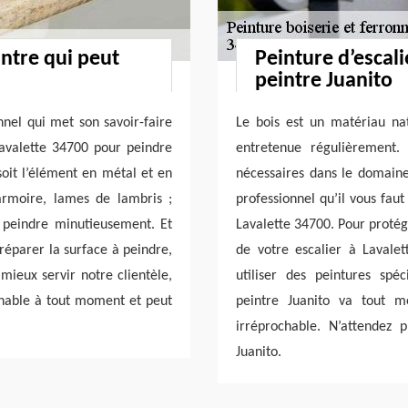
intre qui peut
Peinture d’escali
peintre Juanito
nnel qui met son savoir-faire
Le bois est un matériau nat
Lavalette 34700 pour peindre
entretenue régulièrement.
soit l’élément en métal et en
nécessaires dans le domaine,
, armoire, lames de lambris ;
professionnel qu’il vous faut
s peindre minutieusement. Et
Lavalette 34700. Pour protége
réparer la surface à peindre,
de votre escalier à Lavalet
 mieux servir notre clientèle,
utiliser des peintures spéc
ignable à tout moment et peut
peintre Juanito va tout 
irréprochable. N’attendez 
Juanito.