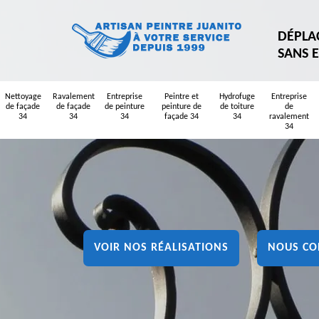
DÉPLA
SANS 
Nettoyage
Ravalement
Entreprise
Peintre et
Hydrofuge
Entreprise
de façade
de façade
de peinture
peinture de
de toiture
de
34
34
34
façade 34
34
ravalement
34
VOIR NOS RÉALISATIONS
NOUS CO