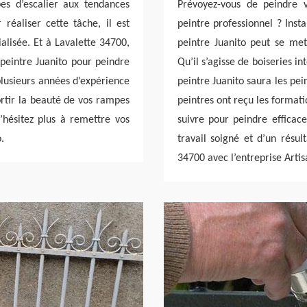
es d’escalier aux tendances
Prévoyez-vous de peindre v
 réaliser cette tâche, il est
peintre professionnel ? Inst
alisée. Et à Lavalette 34700,
peintre Juanito peut se met
 peintre Juanito pour peindre
Qu’il s’agisse de boiseries i
plusieurs années d’expérience
peintre Juanito saura les pe
sortir la beauté de vos rampes
peintres ont reçu les format
N’hésitez plus à remettre vos
suivre pour peindre efficace
.
travail soigné et d’un résul
34700 avec l’entreprise Artis