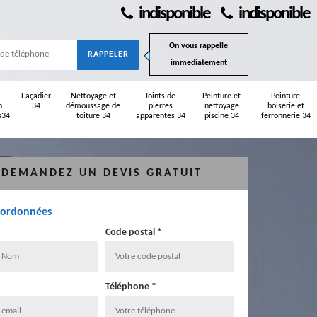
indisponible
indisponible
On vous rappelle
immediatement
Façadier
Nettoyage et
Joints de
Peinture et
Peinture
n
34
démoussage de
pierres
nettoyage
boiserie et
s34
toiture 34
apparentes 34
piscine 34
ferronnerie 34
DEMANDEZ UN DEVIS GRATUIT
oordonnées
Code postal *
Téléphone *