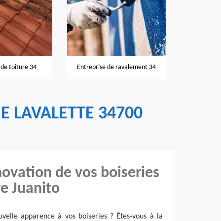
Nettoyage et
de toiture 34
Entreprise de ravalement 34
IE LAVALETTE 34700
ovation de vos boiseries
re Juanito
velle apparence à vos boiseries ? Êtes-vous à la