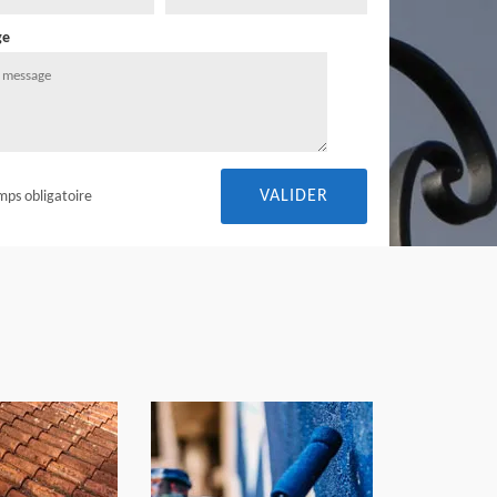
ge
mps obligatoire