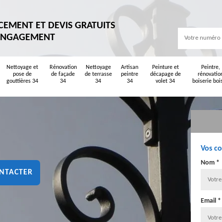
CEMENT ET DEVIS GRATUITS
ENGAGEMENT
Nettoyage et
Rénovation
Nettoyage
Artisan
Peinture et
Peintre,
pose de
de façade
de terrasse
peintre
décapage de
rénovatio
gouttières 34
34
34
34
volet 34
boiserie boi
Vos c
Nom *
NTACTER
Email *