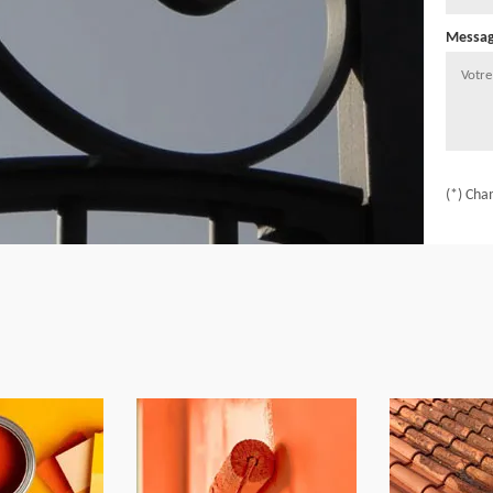
Messa
(*) Cha