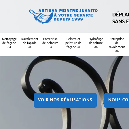
DÉPLA
SANS 
Nettoyage
Ravalement
Entreprise
Peintre et
Hydrofuge
Entreprise
de façade
de façade
de peinture
peinture de
de toiture
de
34
34
34
façade 34
34
ravalement
34
VOIR NOS RÉALISATIONS
NOUS CO