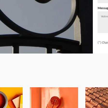
Messa
(*) Cha