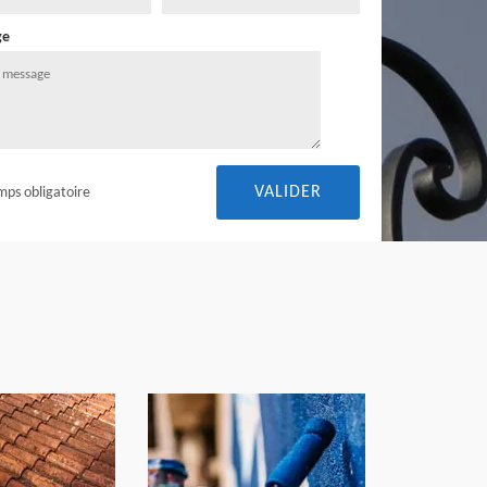
ge
mps obligatoire