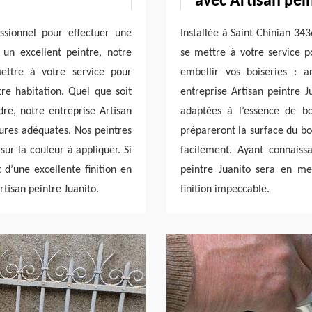
avec Artisan pei
ssionnel pour effectuer une
Installée à Saint Chinian 343
 un excellent peintre, notre
se mettre à votre service p
mettre à votre service pour
embellir vos boiseries : 
tre habitation. Quel que soit
entreprise Artisan peintre Ju
dre, notre entreprise Artisan
adaptées à l’essence de b
tures adéquates. Nos peintres
prépareront la surface du bo
ur la couleur à appliquer. Si
facilement. Ayant connaiss
 d’une excellente finition en
peintre Juanito sera en me
rtisan peintre Juanito.
finition impeccable.