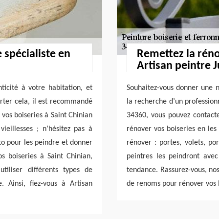
e spécialiste en
Remettez la réno
Artisan peintre 
ticité à votre habitation, et
Souhaitez-vous donner une n
orter cela, il est recommandé
la recherche d’un profession
 vos boiseries à Saint Chinian
34360, vous pouvez contacte
eillesses ; n’hésitez pas à
rénover vos boiseries en les
to pour les peindre et donner
rénover : portes, volets, por
 boiseries à Saint Chinian,
peintres les peindront ave
tiliser différents types de
tendance. Rassurez-vous, nos 
e. Ainsi, fiez-vous à Artisan
de renoms pour rénover vos b