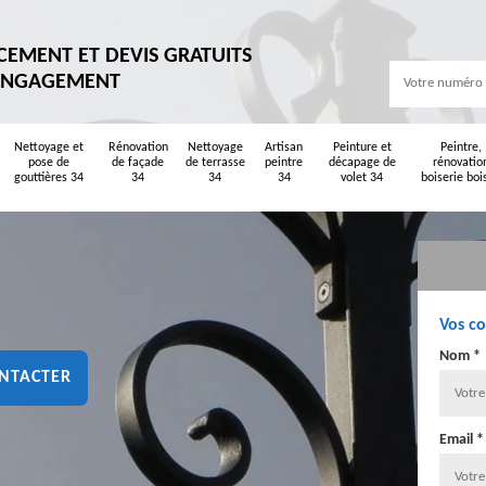
CEMENT ET DEVIS GRATUITS
ENGAGEMENT
Nettoyage et
Rénovation
Nettoyage
Artisan
Peinture et
Peintre,
pose de
de façade
de terrasse
peintre
décapage de
rénovatio
gouttières 34
34
34
34
volet 34
boiserie boi
Vos c
Nom *
NTACTER
Email *