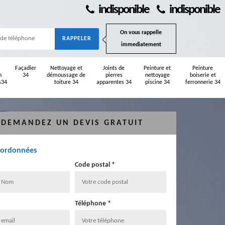
indisponible
indisponible
On vous rappelle
immediatement
Façadier
Nettoyage et
Joints de
Peinture et
Peinture
n
34
démoussage de
pierres
nettoyage
boiserie et
s34
toiture 34
apparentes 34
piscine 34
ferronnerie 34
DEMANDEZ UN DEVIS GRATUIT
oordonnées
Code postal *
Téléphone *