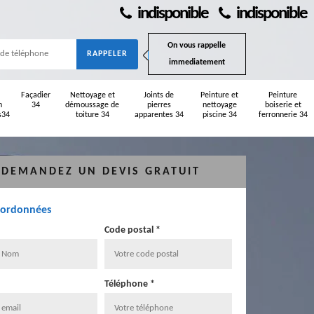
indisponible
indisponible
On vous rappelle
immediatement
Façadier
Nettoyage et
Joints de
Peinture et
Peinture
n
34
démoussage de
pierres
nettoyage
boiserie et
s34
toiture 34
apparentes 34
piscine 34
ferronnerie 34
DEMANDEZ UN DEVIS GRATUIT
oordonnées
Code postal *
Téléphone *