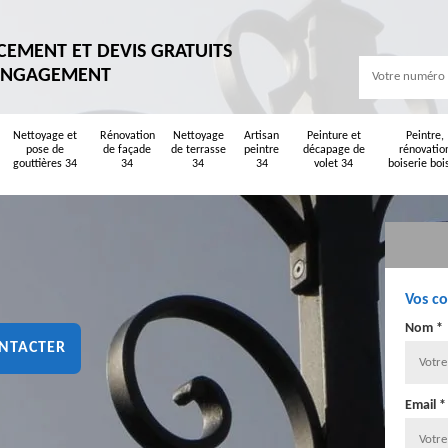
CEMENT ET DEVIS GRATUITS
ENGAGEMENT
Nettoyage et
Rénovation
Nettoyage
Artisan
Peinture et
Peintre,
pose de
de façade
de terrasse
peintre
décapage de
rénovatio
gouttières 34
34
34
34
volet 34
boiserie boi
Vos c
Nom *
NTACTER
Email *