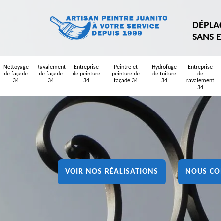
DÉPLA
SANS 
Nettoyage
Ravalement
Entreprise
Peintre et
Hydrofuge
Entreprise
de façade
de façade
de peinture
peinture de
de toiture
de
34
34
34
façade 34
34
ravalement
34
VOIR NOS RÉALISATIONS
NOUS CO