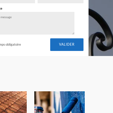
ge
mps obligatoire