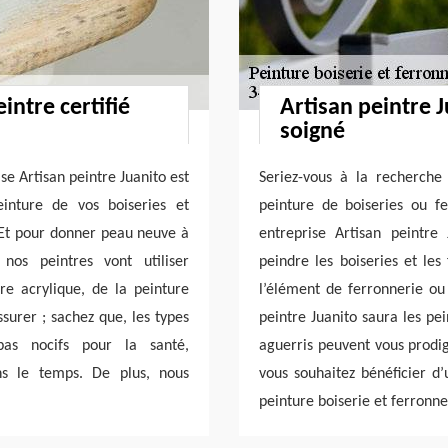
intre certifié
Artisan peintre J
soigné
se Artisan peintre Juanito est
Seriez-vous à la recherche
einture de vos boiseries et
peinture de boiseries ou fe
 Et pour donner peau neuve à
entreprise Artisan peintre
nos peintres vont utiliser
peindre les boiseries et les
ure acrylique, de la peinture
l’élément de ferronnerie ou 
ssurer ; sachez que, les types
peintre Juanito saura les pe
as nocifs pour la santé,
aguerris peuvent vous prodig
ns le temps. De plus, nous
vous souhaitez bénéficier d’
peinture boiserie et ferronner