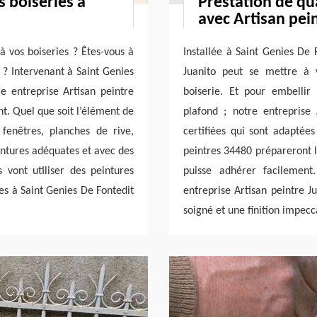
 boiseries à
Prestation de qu
avec Artisan pei
 vos boiseries ? Êtes-vous à
Installée à Saint Genies De 
 ? Intervenant à Saint Genies
Juanito peut se mettre à 
e entreprise Artisan peintre
boiserie. Et pour embellir
nt. Quel que soit l’élément de
plafond ; notre entreprise 
, fenêtres, planches de rive,
certifiées qui sont adaptée
eintures adéquates et avec des
peintres 34480 prépareront l
 vont utiliser des peintures
puisse adhérer facilement
es à Saint Genies De Fontedit
entreprise Artisan peintre J
soigné et une finition impecc