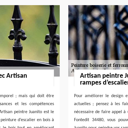
ec Artisan
Artisan peintre 
rampes d’escalie
emporel ; mais qui doit être
Pour améliorer le design e
ssances et les compétences
actuelles ; pensez à les fai
rtisan peintre Juanito est le
nécessaire de faire appel à 
 peinture d’escalier en bois à
Fontedit 34480, vous pouve
 le bois tout en améliorant
Juanito pour peindre vos ramp