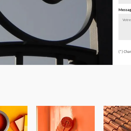
Messa
(*) Cha