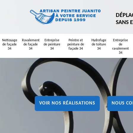
DÉPLA
SANS 
Nettoyage
Ravalement
Entreprise
Peintre et
Hydrofuge
Entreprise
de façade
de façade
de peinture
peinture de
de toiture
de
34
34
34
façade 34
34
ravalement
34
VOIR NOS RÉALISATIONS
NOUS CO