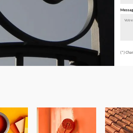
Messa
(*) Cha