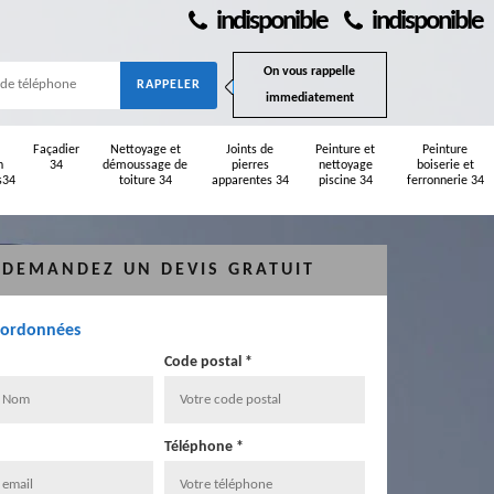
indisponible
indisponible
On vous rappelle
immediatement
Façadier
Nettoyage et
Joints de
Peinture et
Peinture
n
34
démoussage de
pierres
nettoyage
boiserie et
s34
toiture 34
apparentes 34
piscine 34
ferronnerie 34
DEMANDEZ UN DEVIS GRATUIT
oordonnées
Code postal *
Téléphone *