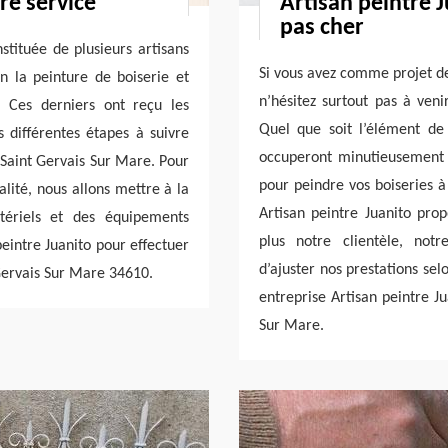
re service
Artisan peintre J
pas cher
stituée de plusieurs artisans
Si vous avez comme projet de
n la peinture de boiserie et
n’hésitez surtout pas à veni
 Ces derniers ont reçu les
Quel que soit l’élément de 
 différentes étapes à suivre
occuperont minutieusement et
 Saint Gervais Sur Mare. Pour
pour peindre vos boiseries à
alité, nous allons mettre à la
Artisan peintre Juanito prop
tériels et des équipements
plus notre clientèle, notr
peintre Juanito pour effectuer
d’ajuster nos prestations sel
 Gervais Sur Mare 34610.
entreprise Artisan peintre J
Sur Mare.