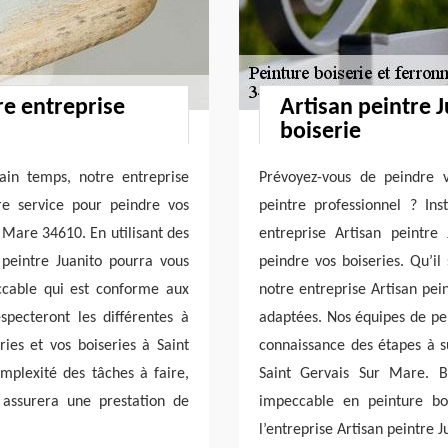
re entreprise
Artisan peintre J
boiserie
ain temps, notre entreprise
Prévoyez-vous de peindre v
re service pour peindre vos
peintre professionnel ? In
r Mare 34610. En utilisant des
entreprise Artisan peintre
peintre Juanito pourra vous
peindre vos boiseries. Qu’il 
eccable qui est conforme aux
notre entreprise Artisan pei
pecteront les différentes à
adaptées. Nos équipes de pei
ies et vos boiseries à Saint
connaissance des étapes à s
mplexité des tâches à faire,
Saint Gervais Sur Mare. Bé
 assurera une prestation de
impeccable en peinture bo
l’entreprise Artisan peintre J