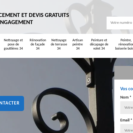
CEMENT ET DEVIS GRATUITS
ENGAGEMENT
Nettoyage et
Rénovation
Nettoyage
Artisan
Peinture et
Peintre,
pose de
de façade
de terrasse
peintre
décapage de
rénovatio
gouttières 34
34
34
34
volet 34
boiserie boi
Vos c
Nom *
NTACTER
Email *