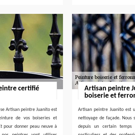
intre certifié
Artisan peintre J
boiserie et ferro
se Artisan peintre Juanito est
Artisan peintre Juanito est 
einture de vos boiseries et
nettoyage de façade. Nous 
Et pour donner peau neuve à
depuis un certain temps
nos peintres vont utiliser
particuliers et des profes