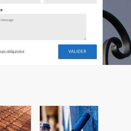
ge
mps obligatoire