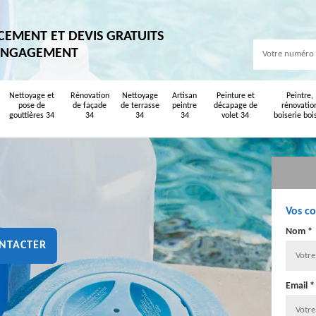
CEMENT ET DEVIS GRATUITS
ENGAGEMENT
Nettoyage et
Rénovation
Nettoyage
Artisan
Peinture et
Peintre,
pose de
de façade
de terrasse
peintre
décapage de
rénovatio
gouttières 34
34
34
34
volet 34
boiserie boi
Vos c
Nom *
NTACTER
Email *