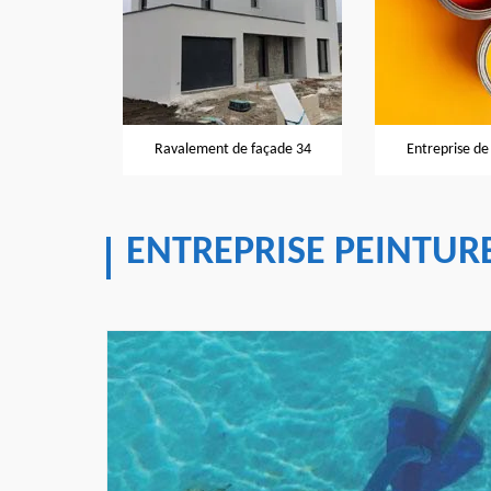
Peintre e
t de façade 34
Entreprise de peinture 34
ENTREPRISE PEINTURE