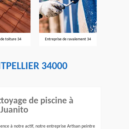
Nettoyage et pose de gouttières
ise de ravalement 34
Rén
34
TPELLIER 34000
toyage de piscine à
 Juanito
ence à notre actif, notre entreprise Artisan peintre