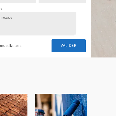
ge
mps obligatoire