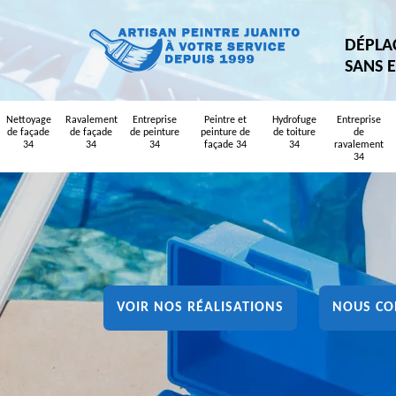
DÉPLA
SANS 
Nettoyage
Ravalement
Entreprise
Peintre et
Hydrofuge
Entreprise
de façade
de façade
de peinture
peinture de
de toiture
de
34
34
34
façade 34
34
ravalement
34
VOIR NOS RÉALISATIONS
NOUS CO