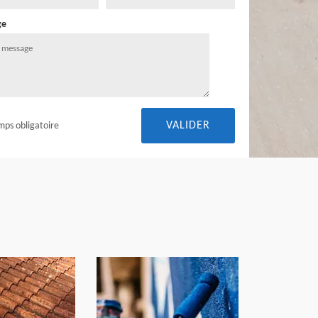
ge
mps obligatoire