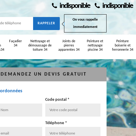
indisponible
indisponible
On vous rappelle
immediatement
Façadier
Nettoyage et
Joints de
Peinture et
Peinture
n
34
démoussage de
pierres
nettoyage
boiserie et
s34
toiture 34
apparentes 34
piscine 34
ferronnerie 34
DEMANDEZ UN DEVIS GRATUIT
oordonnées
Code postal *
Téléphone *