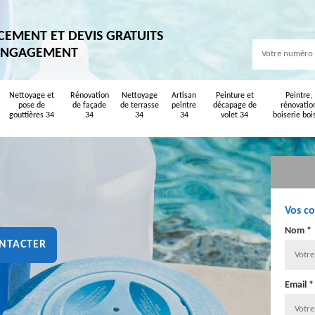
CEMENT ET DEVIS GRATUITS
ENGAGEMENT
Nettoyage et
Rénovation
Nettoyage
Artisan
Peinture et
Peintre,
pose de
de façade
de terrasse
peintre
décapage de
rénovatio
gouttières 34
34
34
34
volet 34
boiserie boi
Vos c
Nom *
NTACTER
Email *