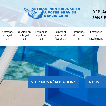
DÉPLA
SANS 
Nettoyage
Ravalement
Entreprise
Peintre et
Hydrofuge
Entreprise
de façade
de façade
de peinture
peinture de
de toiture
de
34
34
34
façade 34
34
ravalement
34
VOIR NOS RÉALISATIONS
NOUS CO