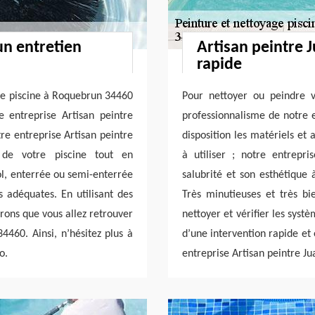
un entretien
Artisan peintre 
rapide
de piscine à Roquebrun 34460
Pour nettoyer ou peindre v
 entreprise Artisan peintre
professionnalisme de notre e
tre entreprise Artisan peintre
disposition les matériels et
 de votre piscine tout en
à utiliser ; notre entrepr
ol, enterrée ou semi-enterrée
salubrité et son esthétique
s adéquates. En utilisant des
Très minutieuses et très bi
erons que vous allez retrouver
nettoyer et vérifier les systè
460. Ainsi, n’hésitez plus à
d’une intervention rapide et
o.
entreprise Artisan peintre Ju