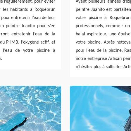
nue régulièrement, pour éviter
Ayant plusieurs années d’exp
ur les habitants à Roquebrun
peintre Juanito est parfait
 pour entretenir l’eau de leur
votre piscine à Roquebrun 
san peintre Juanito pour s’en
professionnels, comme : un 
ront entretenir l’eau de la
balai aspirateur, une épuise
 du PHMB, l’oxygène actif, et
votre piscine. Après nettoya
, l’eau de votre piscine à
pour l’eau de la piscine. Ra
r.
notre entreprise Artisan peint
n’hésitez plus à solliciter Art