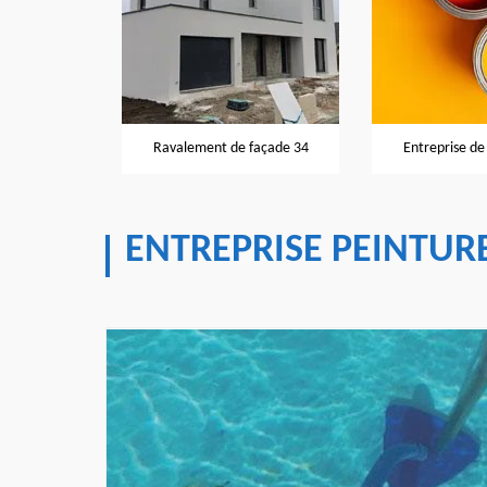
Peintre
ent de façade 34
Entreprise de peinture 34
ENTREPRISE PEINTUR