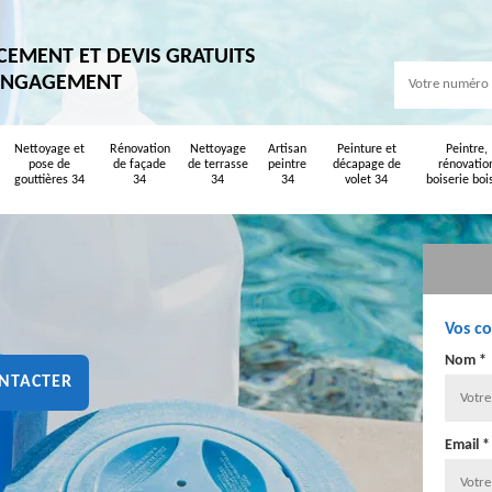
CEMENT ET DEVIS GRATUITS
ENGAGEMENT
Nettoyage et
Rénovation
Nettoyage
Artisan
Peinture et
Peintre,
pose de
de façade
de terrasse
peintre
décapage de
rénovatio
gouttières 34
34
34
34
volet 34
boiserie boi
Vos c
Nom *
NTACTER
Email *