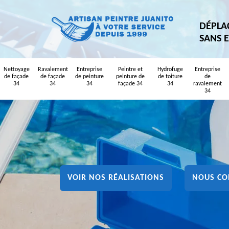
DÉPLA
SANS 
Nettoyage
Ravalement
Entreprise
Peintre et
Hydrofuge
Entreprise
de façade
de façade
de peinture
peinture de
de toiture
de
34
34
34
façade 34
34
ravalement
34
VOIR NOS RÉALISATIONS
NOUS CO