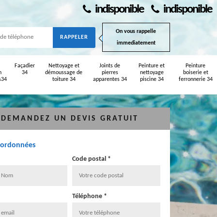
indisponible
indisponible
On vous rappelle
immediatement
Façadier
Nettoyage et
Joints de
Peinture et
Peinture
n
34
démoussage de
pierres
nettoyage
boiserie et
s34
toiture 34
apparentes 34
piscine 34
ferronnerie 34
DEMANDEZ UN DEVIS GRATUIT
oordonnées
Code postal *
Téléphone *