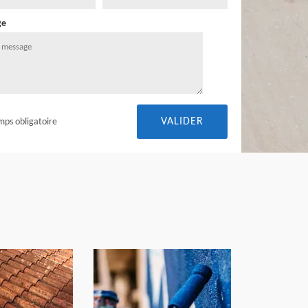
ge
mps obligatoire