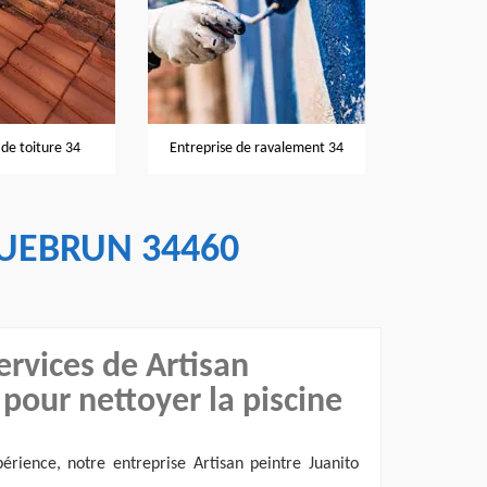
Nettoyage et pose de gouttières
eprise de ravalement 34
R
34
QUEBRUN 34460
ervices de Artisan
 pour nettoyer la piscine
érience, notre entreprise Artisan peintre Juanito