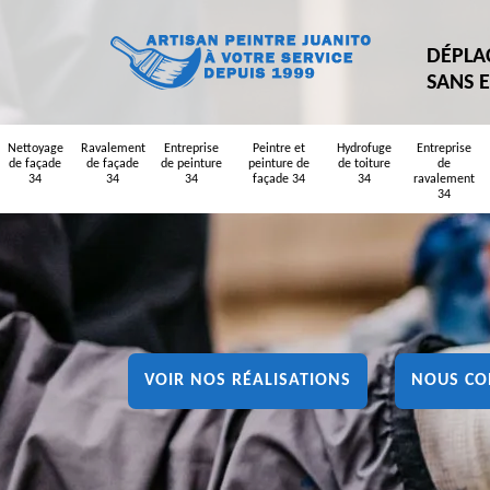
DÉPLA
SANS 
Nettoyage
Ravalement
Entreprise
Peintre et
Hydrofuge
Entreprise
de façade
de façade
de peinture
peinture de
de toiture
de
34
34
34
façade 34
34
ravalement
34
VOIR NOS RÉALISATIONS
NOUS CO