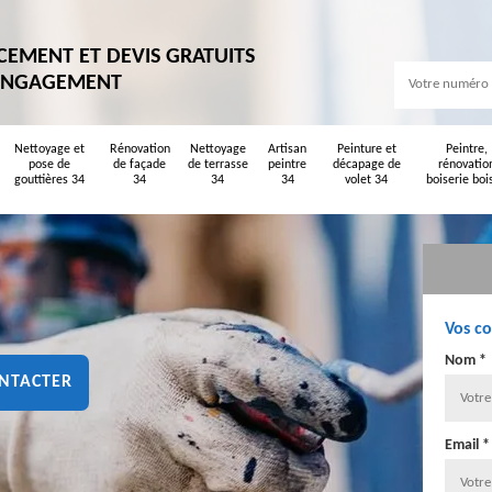
CEMENT ET DEVIS GRATUITS
ENGAGEMENT
Nettoyage et
Rénovation
Nettoyage
Artisan
Peinture et
Peintre,
pose de
de façade
de terrasse
peintre
décapage de
rénovatio
gouttières 34
34
34
34
volet 34
boiserie boi
Vos c
Nom *
NTACTER
Email *