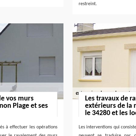
restreint.
de vos murs
Les travaux de 
rnon Plage et ses
extérieurs de la
le 34280 et les l
tés à effectuer les opérations
Les interventions qui consist
tuer le ravalement des murs
peuvent se traduire par 