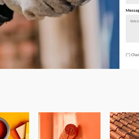
Messa
(*) Cha