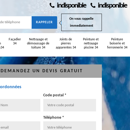
indisponible
indisponible
On vous rappelle
immediatement
Façadier
Nettoyage et
Joints de
Peinture et
Peinture
n
34
démoussage de
pierres
nettoyage
boiserie et
s34
toiture 34
apparentes 34
piscine 34
ferronnerie 34
DEMANDEZ UN DEVIS GRATUIT
oordonnées
Code postal *
Téléphone *