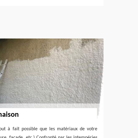
maison
out à fait possible que les matériaux de votre
re, façade, etc.) Confronté par les intempéries