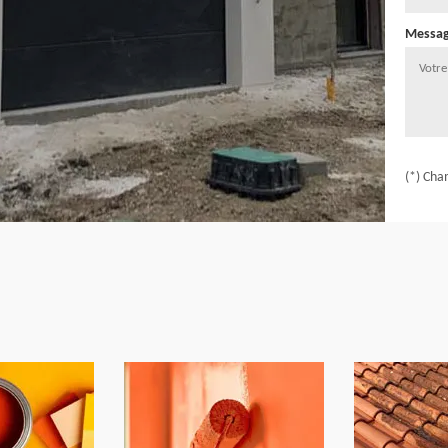
Messa
(*) Cha