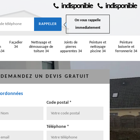
indisponible
indisponible
On vous rappelle
immediatement
Façadier
Nettoyage et
Joints de
Peinture et
Peinture
n
34
démoussage de
pierres
nettoyage
boiserie et
s34
toiture 34
apparentes 34
piscine 34
ferronnerie 34
DEMANDEZ UN DEVIS GRATUIT
oordonnées
Code postal *
Téléphone *