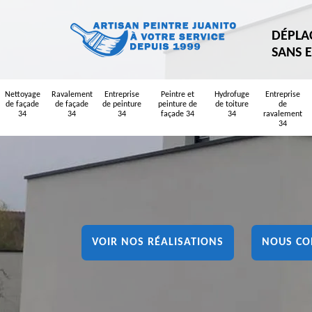
DÉPLA
SANS 
Nettoyage
Ravalement
Entreprise
Peintre et
Hydrofuge
Entreprise
de façade
de façade
de peinture
peinture de
de toiture
de
34
34
34
façade 34
34
ravalement
34
VOIR NOS RÉALISATIONS
NOUS CO