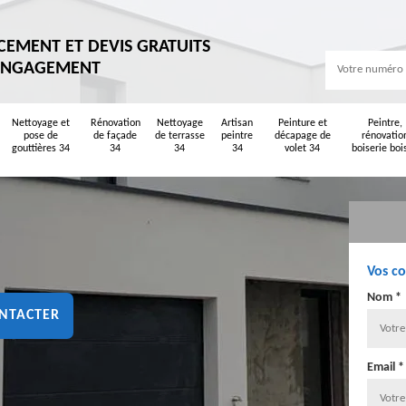
CEMENT ET DEVIS GRATUITS
ENGAGEMENT
Nettoyage et
Rénovation
Nettoyage
Artisan
Peinture et
Peintre,
pose de
de façade
de terrasse
peintre
décapage de
rénovatio
gouttières 34
34
34
34
volet 34
boiserie boi
Vos c
Nom *
NTACTER
Email *