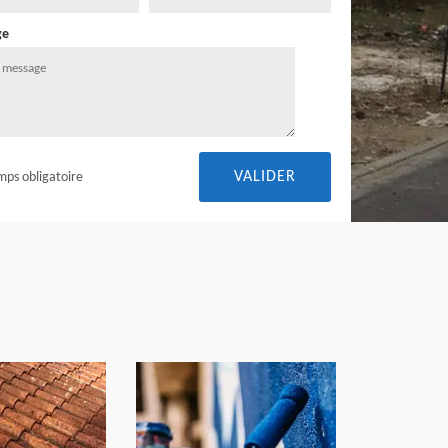
ge
mps obligatoire