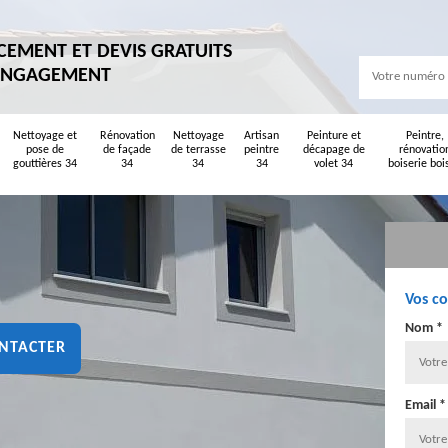
CEMENT ET DEVIS GRATUITS
ENGAGEMENT
Nettoyage et
Rénovation
Nettoyage
Artisan
Peinture et
Peintre,
pose de
de façade
de terrasse
peintre
décapage de
rénovatio
gouttières 34
34
34
34
volet 34
boiserie boi
Vos c
Nom *
NTACTER
Email *