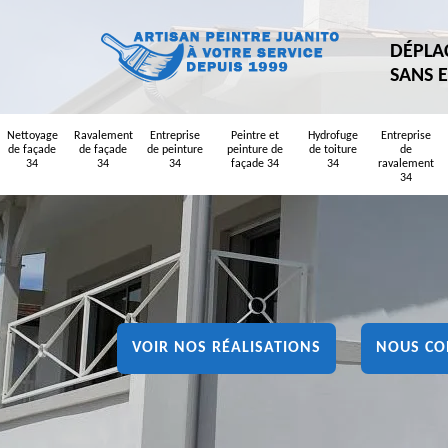
DÉPLA
SANS 
Nettoyage
Ravalement
Entreprise
Peintre et
Hydrofuge
Entreprise
de façade
de façade
de peinture
peinture de
de toiture
de
34
34
34
façade 34
34
ravalement
34
VOIR NOS RÉALISATIONS
NOUS CO