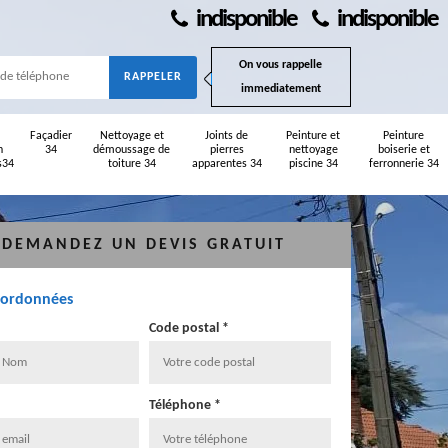
indisponible
indisponible
On vous rappelle
immediatement
Façadier
Nettoyage et
Joints de
Peinture et
Peinture
n
34
démoussage de
pierres
nettoyage
boiserie et
s34
toiture 34
apparentes 34
piscine 34
ferronnerie 34
DEMANDEZ UN DEVIS GRATUIT
oordonnées
Code postal *
Téléphone *