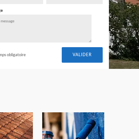
ge
mps obligatoire