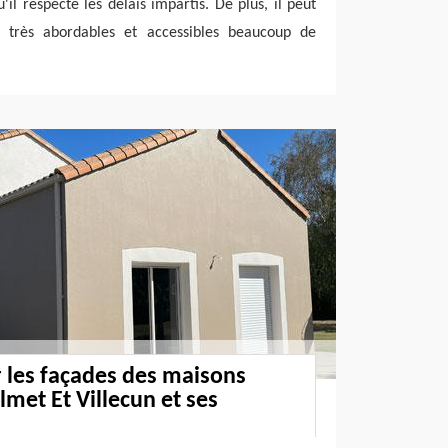
'il respecte les délais impartis. De plus, il peut
t très abordables et accessibles beaucoup de
 les façades des maisons
Olmet Et Villecun et ses