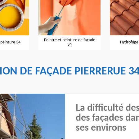
ture de façade
Hydrofuge de toiture 34
Entreprise d
4
ION DE FAÇADE PIERRERUE 3
La difficulté d
des façades dans
ses environs