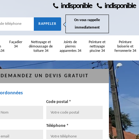
indisponible
indisponible
On vous rappelle
immediatement
Façadier
Nettoyage et
Joints de
Peinture et
Peinture
n
34
démoussage de
pierres
nettoyage
boiserie et
s34
toiture 34
apparentes 34
piscine 34
ferronnerie 34
DEMANDEZ UN DEVIS GRATUIT
oordonnées
Code postal *
Téléphone *