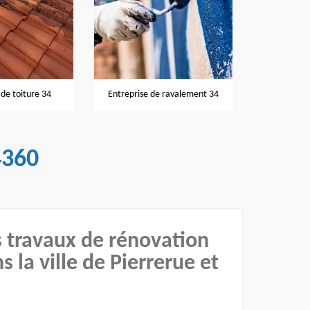
Nettoyage et pose de gouttières
e ravalement 34
Rénovati
34
4360
es travaux de rénovation
 la ville de Pierrerue et