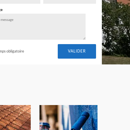
ge
mps obligatoire