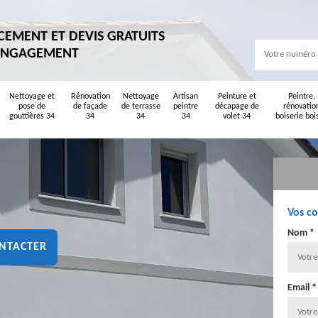
CEMENT ET DEVIS GRATUITS
ENGAGEMENT
Nettoyage et
Rénovation
Nettoyage
Artisan
Peinture et
Peintre,
pose de
de façade
de terrasse
peintre
décapage de
rénovatio
gouttières 34
34
34
34
volet 34
boiserie boi
Vos c
Nom *
NTACTER
Email *