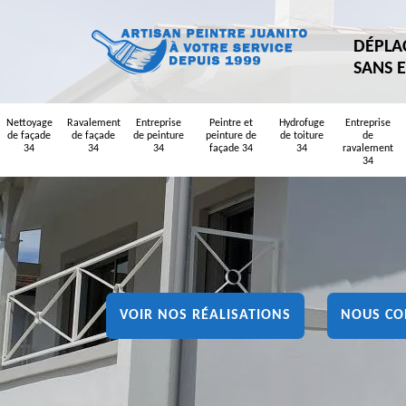
DÉPLA
SANS 
Nettoyage
Ravalement
Entreprise
Peintre et
Hydrofuge
Entreprise
de façade
de façade
de peinture
peinture de
de toiture
de
34
34
34
façade 34
34
ravalement
34
VOIR NOS RÉALISATIONS
NOUS CO