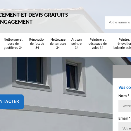
CEMENT ET DEVIS GRATUITS
ENGAGEMENT
Nettoyage et
Rénovation
Nettoyage
Artisan
Peinture et
Peintre,
pose de
de façade
de terrasse
peintre
décapage de
rénovatio
gouttières 34
34
34
34
volet 34
boiserie boi
Vos c
Nom *
NTACTER
Email *