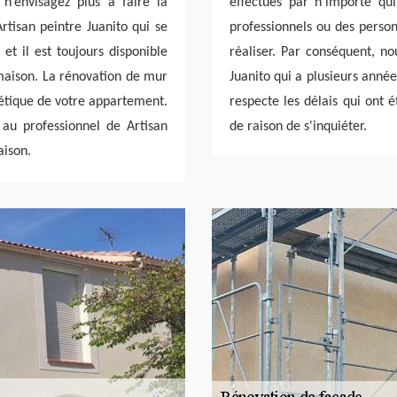
 n’envisagez plus à faire la
effectués par n'importe qui.
tisan peintre Juanito qui se
professionnels ou des person
et il est toujours disponible
réaliser. Par conséquent, no
maison. La rénovation de mur
Juanito qui a plusieurs année
hétique de votre appartement.
respecte les délais qui ont é
z au professionnel de Artisan
de raison de s'inquiéter.
aison.