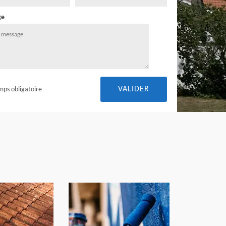
ge
mps obligatoire