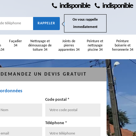
indisponible
indisponible
On vous rappelle
immediatement
Façadier
Nettoyage et
Joints de
Peinture et
Peinture
n
34
démoussage de
pierres
nettoyage
boiserie et
s34
toiture 34
apparentes 34
piscine 34
ferronnerie 34
DEMANDEZ UN DEVIS GRATUIT
oordonnées
Code postal *
Téléphone *