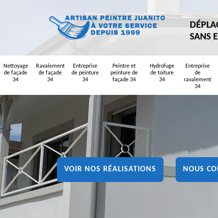
DÉPLA
SANS 
Nettoyage
Ravalement
Entreprise
Peintre et
Hydrofuge
Entreprise
de façade
de façade
de peinture
peinture de
de toiture
de
34
34
34
façade 34
34
ravalement
34
VOIR NOS RÉALISATIONS
NOUS CO