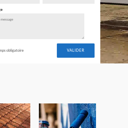
ge
mps obligatoire