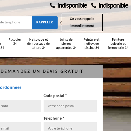
indisponible
indisponible
On vous rappelle
immediatement
Façadier
Nettoyage et
Joints de
Peinture et
Peinture
n
34
démoussage de
pierres
nettoyage
boiserie et
s34
toiture 34
apparentes 34
piscine 34
ferronnerie 34
DEMANDEZ UN DEVIS GRATUIT
oordonnées
Code postal *
Téléphone *