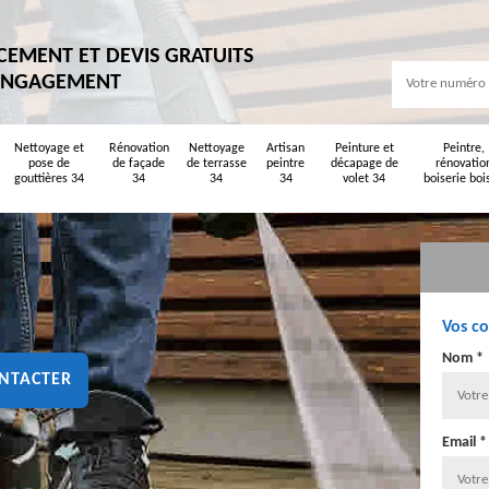
CEMENT ET DEVIS GRATUITS
ENGAGEMENT
Nettoyage et
Rénovation
Nettoyage
Artisan
Peinture et
Peintre,
pose de
de façade
de terrasse
peintre
décapage de
rénovatio
gouttières 34
34
34
34
volet 34
boiserie boi
Vos c
Nom *
NTACTER
Email *