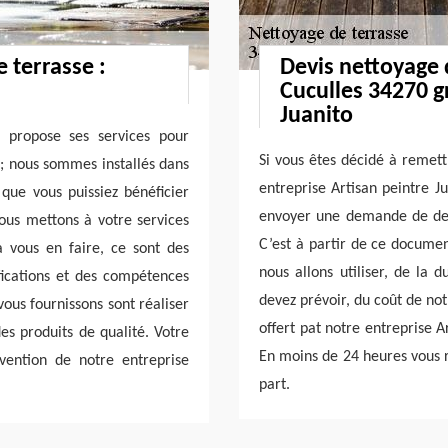
 terrasse :
Devis nettoyage 
Cuculles 34270 g
Juanito
s propose ses services pour
Si vous êtes décidé à remett
 ; nous sommes installés dans
entreprise Artisan peintre J
 que vous puissiez bénéficier
envoyer une demande de dev
ous mettons à votre services
C’est à partir de ce docume
à vous en faire, ce sont des
nous allons utiliser, de la 
ifications et des compétences
devez prévoir, du coût de no
vous fournissons sont réaliser
offert pat notre entreprise A
des produits de qualité. Votre
En moins de 24 heures vous r
rvention de notre entreprise
part.