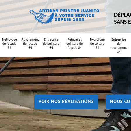
DÉPLA
SANS 
Nettoyage
Ravalement
Entreprise
Peintre et
Hydrofuge
Entreprise
de façade
de façade
de peinture
peinture de
de toiture
de
34
34
34
façade 34
34
ravalement
34
VOIR NOS RÉALISATIONS
NOUS CO