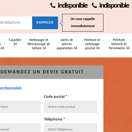
indisponible
indisponible
On vous rappelle
immediatement
Façadier
Nettoyage et
Joints de
Peinture et
Peinture
n
34
démoussage de
pierres
nettoyage
boiserie et
s34
toiture 34
apparentes 34
piscine 34
ferronnerie 34
DEMANDEZ UN DEVIS GRATUIT
oordonnées
Code postal *
Téléphone *