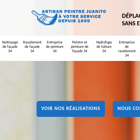
DÉPLA
SANS 
Nettoyage
Ravalement
Entreprise
Peintre et
Hydrofuge
Entreprise
de façade
de façade
de peinture
peinture de
de toiture
de
34
34
34
façade 34
34
ravalement
34
VOIR NOS RÉALISATIONS
NOUS CO