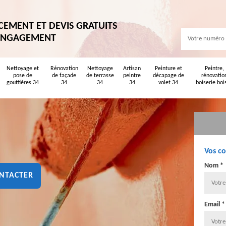
CEMENT ET DEVIS GRATUITS
ENGAGEMENT
Nettoyage et
Rénovation
Nettoyage
Artisan
Peinture et
Peintre,
pose de
de façade
de terrasse
peintre
décapage de
rénovatio
gouttières 34
34
34
34
volet 34
boiserie boi
Vos c
Nom *
NTACTER
Email *