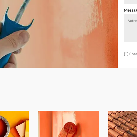
Messa
(*) Cha