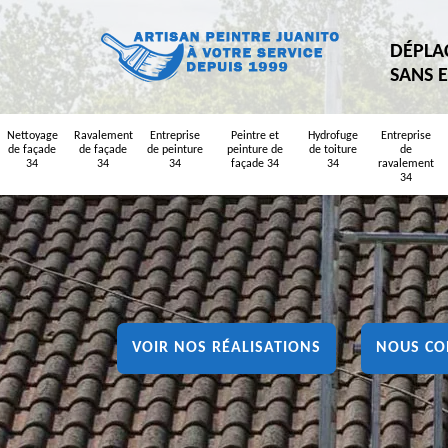
DÉPLA
SANS 
Nettoyage
Ravalement
Entreprise
Peintre et
Hydrofuge
Entreprise
de façade
de façade
de peinture
peinture de
de toiture
de
34
34
34
façade 34
34
ravalement
34
VOIR NOS RÉALISATIONS
NOUS CO