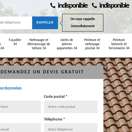
indisponible
indisponible
On vous rappelle
immediatement
Façadier
Nettoyage et
Joints de
Peinture et
Peinture
n
34
démoussage de
pierres
nettoyage
boiserie et
s34
toiture 34
apparentes 34
piscine 34
ferronnerie 34
DEMANDEZ UN DEVIS GRATUIT
oordonnées
Code postal *
Téléphone *