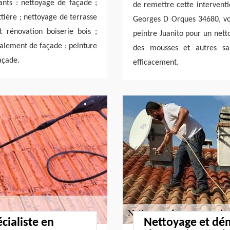
ants : nettoyage de façade ;
de remettre cette interventi
tière ; nettoyage de terrasse
Georges D Orques 34680, vo
 rénovation boiserie bois ;
peintre Juanito pour un nett
valement de façade ; peinture
des mousses et autres sal
açade.
efficacement.
cialiste en
Nettoyage et dé