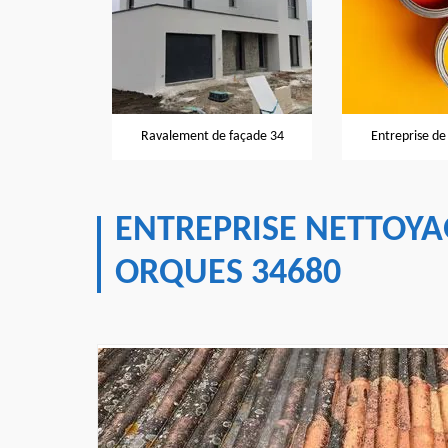
Peintre 
nt de façade 34
Entreprise de peinture 34
ENTREPRISE NETTOYA
ORQUES 34680