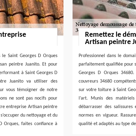
ntreprise
Remettez le dém
Artisan peintre 
s le Saint Georges D Orques
Professionnel dans le domain
isan peintre Juanito. Et pour
parfaitement qualifiée pour 
 performant à Saint Georges D
Georges D Orques 34680. 
tre Juanito va utiliser des
couvreurs 34680 compétents 
our vous témoigner de notre
sur votre toiture à Saint Ge
isons ne sont pas nocifs pour
l’art. Munis des matériel
tre entreprise Artisan peintre
débarrasser des salissures
r s’occuper du nettoyage et du
normes en vigueur. Rassurez
 Orques, faites confiance à
qualité et adaptés au type d