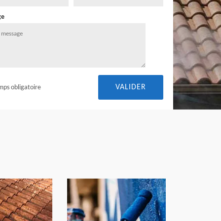
ge
mps obligatoire