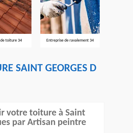
Nettoyage et pose de gouttières
rise de ravalement 34
Ré
34
RE SAINT GEORGES D
r votre toiture à Saint
es par Artisan peintre