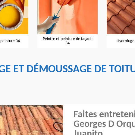
et peinture de façade
Hydrofuge de toiture 34
Entrep
34
GE ET DÉMOUSSAGE DE TOITU
Faites entreteni
Georges D Orqu
Juanito