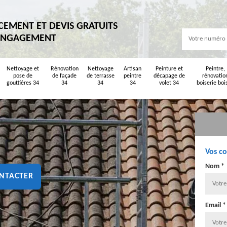
CEMENT ET DEVIS GRATUITS
ENGAGEMENT
Nettoyage et
Rénovation
Nettoyage
Artisan
Peinture et
Peintre,
pose de
de façade
de terrasse
peintre
décapage de
rénovatio
gouttières 34
34
34
34
volet 34
boiserie boi
Vos c
Nom *
NTACTER
Email *