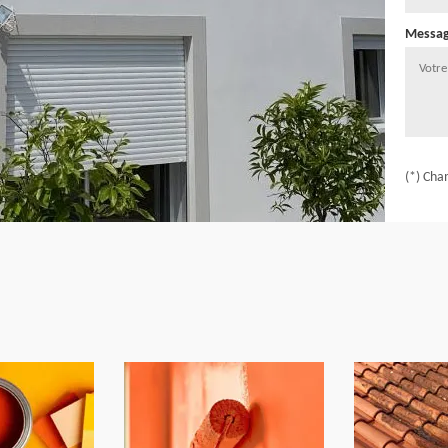
Messa
(*) Cha