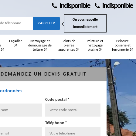
indisponible
indisponible
On vous rappelle
immediatement
Façadier
Nettoyage et
Joints de
Peinture et
Peinture
n
34
démoussage de
pierres
nettoyage
boiserie et
s34
toiture 34
apparentes 34
piscine 34
ferronnerie 34
DEMANDEZ UN DEVIS GRATUIT
oordonnées
Code postal *
Téléphone *