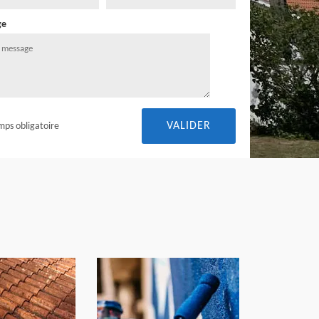
ge
mps obligatoire