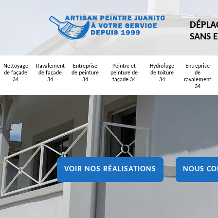
DÉPLA
SANS 
Nettoyage
Ravalement
Entreprise
Peintre et
Hydrofuge
Entreprise
de façade
de façade
de peinture
peinture de
de toiture
de
34
34
34
façade 34
34
ravalement
34
VOIR NOS RÉALISATIONS
NOUS CO