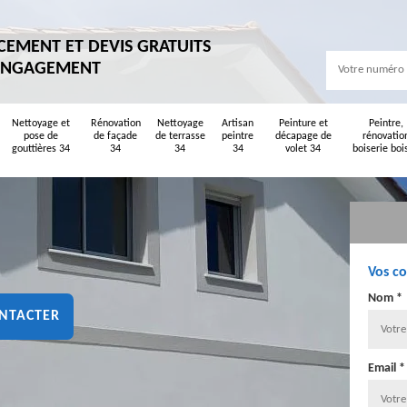
CEMENT ET DEVIS GRATUITS
ENGAGEMENT
Nettoyage et
Rénovation
Nettoyage
Artisan
Peinture et
Peintre,
pose de
de façade
de terrasse
peintre
décapage de
rénovatio
gouttières 34
34
34
34
volet 34
boiserie boi
Vos c
Nom *
NTACTER
Email *