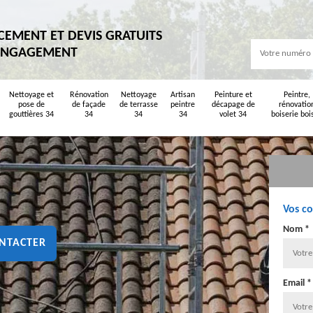
CEMENT ET DEVIS GRATUITS
ENGAGEMENT
Nettoyage et
Rénovation
Nettoyage
Artisan
Peinture et
Peintre,
pose de
de façade
de terrasse
peintre
décapage de
rénovatio
gouttières 34
34
34
34
volet 34
boiserie boi
Vos c
Nom *
NTACTER
Email *