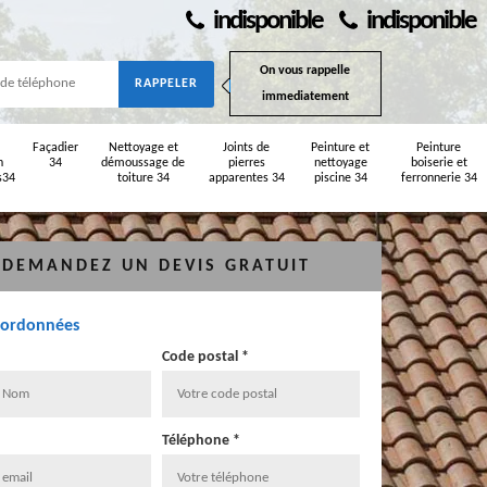
indisponible
indisponible
On vous rappelle
immediatement
Façadier
Nettoyage et
Joints de
Peinture et
Peinture
n
34
démoussage de
pierres
nettoyage
boiserie et
s34
toiture 34
apparentes 34
piscine 34
ferronnerie 34
DEMANDEZ UN DEVIS GRATUIT
oordonnées
Code postal *
Téléphone *