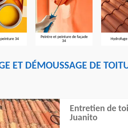
e et peinture de façade
Hydrofuge de toiture 34
Ent
34
GE ET DÉMOUSSAGE DE TOITU
Entretien de to
Juanito