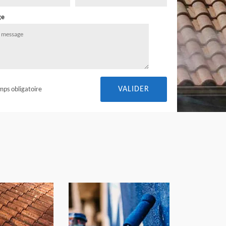
ge
mps obligatoire