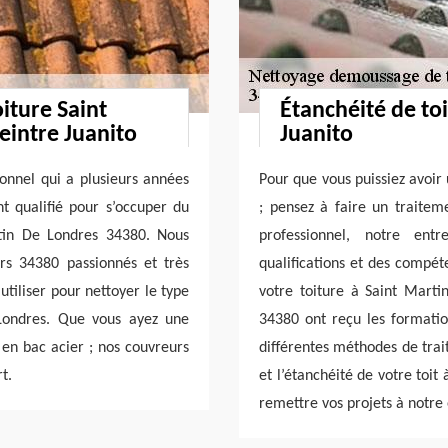
iture Saint
Étanchéité de to
eintre Juanito
Juanito
ionnel qui a plusieurs années
Pour que vous puissiez avoir 
nt qualifié pour s’occuper du
; pensez à faire un traitem
rtin De Londres 34380. Nous
professionnel, notre entr
rs 34380 passionnés et très
qualifications et des compét
tiliser pour nettoyer le type
votre toiture à Saint Mart
Londres. Que vous ayez une
34380 ont reçu les formation
, en bac acier ; nos couvreurs
différentes méthodes de trai
t.
et l’étanchéité de votre toit
remettre vos projets à notre 