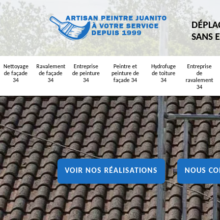
DÉPLA
SANS 
Nettoyage
Ravalement
Entreprise
Peintre et
Hydrofuge
Entreprise
de façade
de façade
de peinture
peinture de
de toiture
de
34
34
34
façade 34
34
ravalement
34
VOIR NOS RÉALISATIONS
NOUS CO