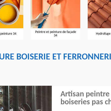
Peintre et peinture de façade
 peinture 34
Hydrofuge 
34
TURE BOISERIE ET FERRONNER
Artisan peintre
boiseries pas c