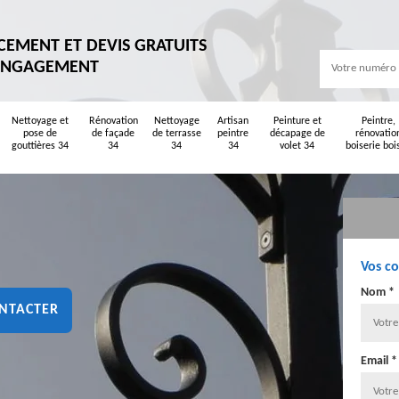
CEMENT ET DEVIS GRATUITS
ENGAGEMENT
Nettoyage et
Rénovation
Nettoyage
Artisan
Peinture et
Peintre,
pose de
de façade
de terrasse
peintre
décapage de
rénovatio
gouttières 34
34
34
34
volet 34
boiserie boi
Vos c
Nom *
NTACTER
Email *