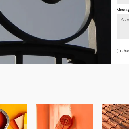
Messa
(*) Cha