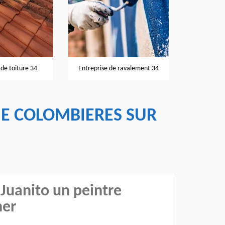
Nettoyage et
de toiture 34
Entreprise de ravalement 34
IE COLOMBIERES SUR
 Juanito un peintre
her