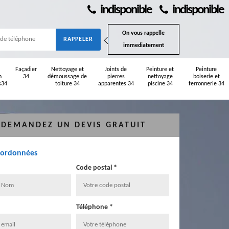
indisponible
indisponible
On vous rappelle
immediatement
Façadier
Nettoyage et
Joints de
Peinture et
Peinture
n
34
démoussage de
pierres
nettoyage
boiserie et
s34
toiture 34
apparentes 34
piscine 34
ferronnerie 34
DEMANDEZ UN DEVIS GRATUIT
oordonnées
Code postal *
Téléphone *