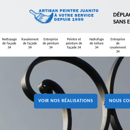
DÉPLA
SANS 
Nettoyage
Ravalement
Entreprise
Peintre et
Hydrofuge
Entreprise
de façade
de façade
de peinture
peinture de
de toiture
de
34
34
34
façade 34
34
ravalement
34
VOIR NOS RÉALISATIONS
NOUS CO