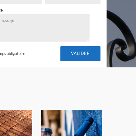
ge
mps obligatoire