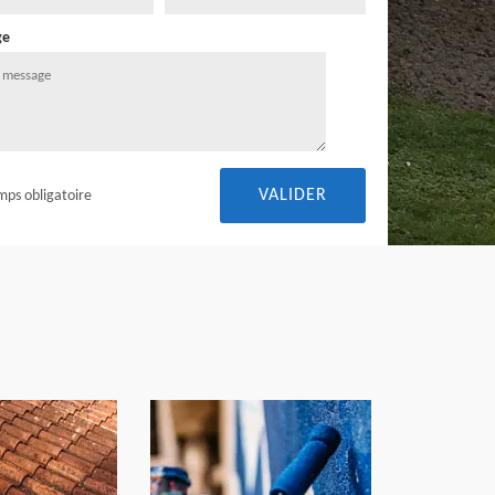
ge
mps obligatoire