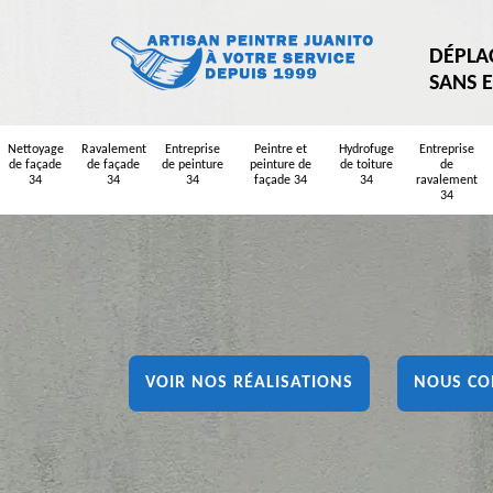
DÉPLA
SANS 
Nettoyage
Ravalement
Entreprise
Peintre et
Hydrofuge
Entreprise
de façade
de façade
de peinture
peinture de
de toiture
de
34
34
34
façade 34
34
ravalement
34
VOIR NOS RÉALISATIONS
NOUS CO