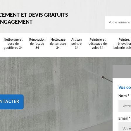
CEMENT ET DEVIS GRATUITS
ENGAGEMENT
Nettoyage et
Rénovation
Nettoyage
Artisan
Peinture et
Peintre,
pose de
de façade
de terrasse
peintre
décapage de
rénovatio
gouttières 34
34
34
34
volet 34
boiserie boi
Vos c
Nom *
NTACTER
Email *