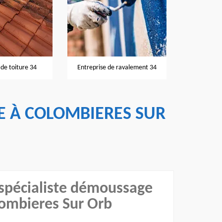
Nettoyage et pose de gouttières
ise de ravalement 34
Rén
34
E À COLOMBIERES SUR
 spécialiste démoussage
lombieres Sur Orb