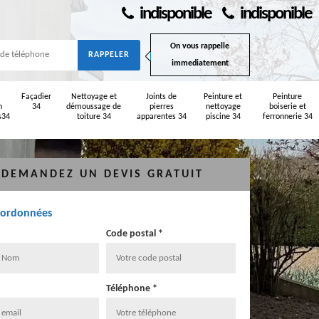
indisponible
indisponible
On vous rappelle
immediatement
Façadier
Nettoyage et
Joints de
Peinture et
Peinture
n
34
démoussage de
pierres
nettoyage
boiserie et
s34
toiture 34
apparentes 34
piscine 34
ferronnerie 34
DEMANDEZ UN DEVIS GRATUIT
oordonnées
Code postal *
Téléphone *