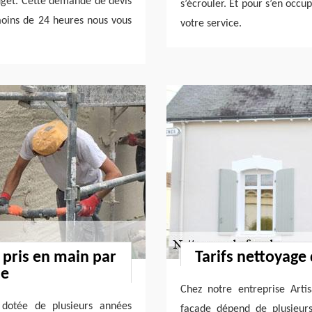
get. Cette demande de devis
s’écrouler. Et pour s’en occu
 moins de 24 heures nous vous
votre service.
 pris en main par
Tarifs nettoyage
le
Chez notre entreprise Arti
t dotée de plusieurs années
façade dépend de plusieurs