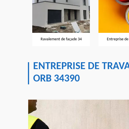
Peintre e
t de façade 34
Entreprise de peinture 34
ENTREPRISE DE TRAV
ORB 34390