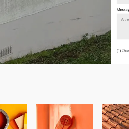
Messa
(*) Cha