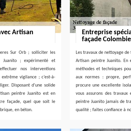
avec Artisan
Entreprise spéci
façade Colombie
res Sur Orb ; solliciter les
Les travaux de nettoyage de 
e Juanito ; expérimenté et
Artisan peintre Juanito. En 
ffectuer nos interventions
méthodes et techniques pou
 extrême vigilance ; c’est-à-
aux normes : propre, perf
liger. Disposant d’une solide
procure une excellente isola
tisan peintre Juanito est en
vous assurons des travaux 
e façade, quel que soit le
peintre Juanito jamais de tra
 brique, en béton.
qualité ; faites confiance à n